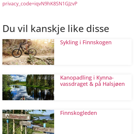
privacy_code=iqvN9hK8SN1GJzvP
Du vil kanskje like disse
Sykling i Finnskogen
Kanopadling i Kynna-
vassdraget & på Halsjøen
Finnskogleden